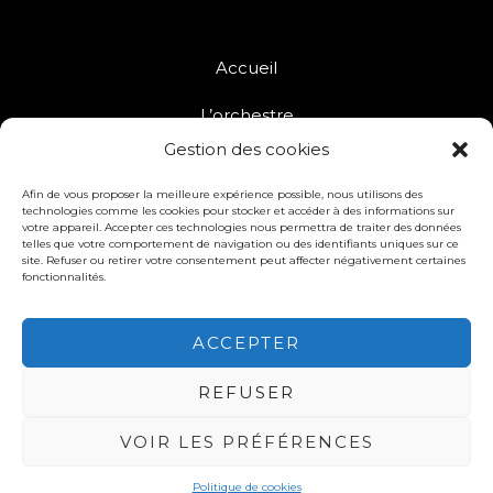
Accueil
L’orchestre
Gestion des cookies
Vidéos
Afin de vous proposer la meilleure expérience possible, nous utilisons des
Contact
technologies comme les cookies pour stocker et accéder à des informations sur
votre appareil. Accepter ces technologies nous permettra de traiter des données
telles que votre comportement de navigation ou des identifiants uniques sur ce
NEW ALBUM !
site. Refuser ou retirer votre consentement peut affecter négativement certaines
fonctionnalités.
ACCEPTER
REFUSER
VOIR LES PRÉFÉRENCES
© 2026 PB & EL SM. Powered by La Patate
Politique de cookies